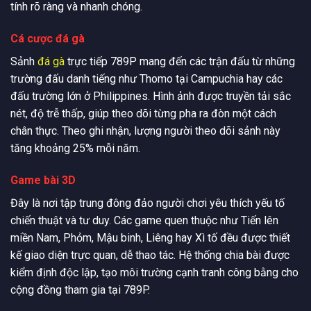
tính rõ ràng và nhanh chóng.
Cá cược đá gà
Sảnh
đá gà
trực tiếp 789P mang đến các trận đấu từ những
trường đấu danh tiếng như Thomo tại Campuchia hay các
đấu trường lớn ở Philippines. Hình ảnh được truyền tải sắc
nét, độ trễ thấp, giúp theo dõi từng pha ra đòn một cách
chân thực. Theo ghi nhận, lượng người theo dõi sảnh này
tăng khoảng 25% mỗi năm.
Game bài 3D
Đây là nơi tập trung đông đảo người chơi yêu thích yếu tố
chiến thuật và tư duy. Các game quen thuộc như Tiến lên
miền Nam, Phỏm, Mậu binh, Liêng hay Xì tố đều được thiết
kế giao diện trực quan, dễ thao tác. Hệ thống chia bài được
kiểm định độc lập, tạo môi trường cạnh tranh công bằng cho
cộng đồng tham gia tại 789P.