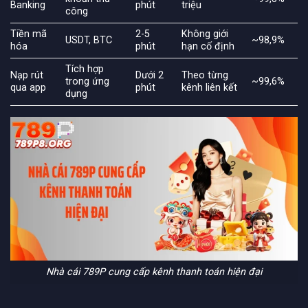
Banking
phút
triệu
công
Tiền mã
2-5
Không giới
USDT, BTC
~98,9%
hóa
phút
hạn cố định
Tích hợp
Nạp rút
Dưới 2
Theo từng
trong ứng
~99,6%
qua app
phút
kênh liên kết
dụng
Nhà cái 789P cung cấp kênh thanh toán hiện đại