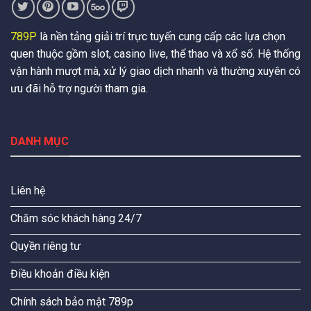
789P
là nền tảng giải trí trực tuyến cung cấp các lựa chọn
quen thuộc gồm slot, casino live, thể thao và xổ số. Hệ thống
vận hành mượt mà, xử lý giao dịch nhanh và thường xuyên có
ưu đãi hỗ trợ người tham gia.
DANH MỤC
Liên hệ
Chăm sóc khách hàng 24/7
Quyền riêng tư
Điều khoản điều kiện
Chính sách bảo mật 789p