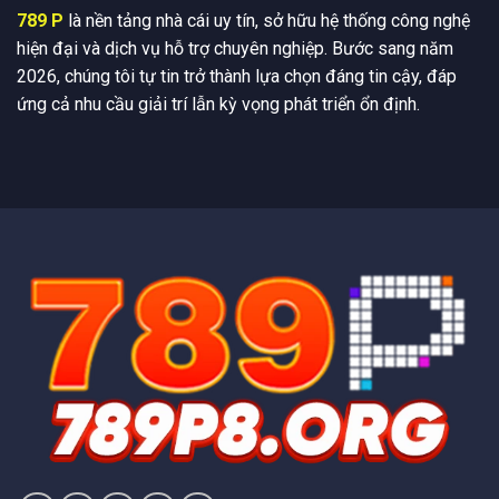
789 P
là nền tảng nhà cái uy tín, sở hữu hệ thống công nghệ
hiện đại và dịch vụ hỗ trợ chuyên nghiệp. Bước sang năm
2026, chúng tôi tự tin trở thành lựa chọn đáng tin cậy, đáp
ứng cả nhu cầu giải trí lẫn kỳ vọng phát triển ổn định.