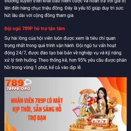
thường xuyên triển khai bảo hiểm cược và hoàn trả với giá trị
lên đến hàng chục triệu đồng. Đây là yếu tố giúp duy trì sức
hút lâu dài với cộng đồng tham gia.
Đội ngũ 789P hỗ trợ tận tâm
Sự hài lòng của hội viên luôn được xem là tiêu chí quan
trọng nhất trong quá trình vận hành. Đội ngũ tư vấn hoạt
động 24/7, được đào tạo bài bản về nghiệp vụ và kỹ năng
xử lý tình huống. Theo thống kê, hơn 95% yêu cầu được phản
hồi trong vòng 1 phút, kể cả vào dịp lễ.