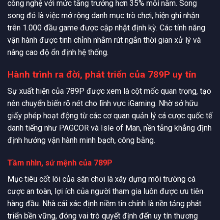
công nghệ với mức tăng trưởng hơn 35% mỗi năm. Song
song đó là việc mở rộng danh mục trò chơi, hiện ghi nhận
trên 1.000 đầu game được cập nhật định kỳ. Các tính năng
vận hành được tinh chỉnh nhằm rút ngắn thời gian xử lý và
nâng cao độ ổn định hệ thống.
Hành trình ra đời, phát triển của 789P uy tín
Sự xuất hiện của 789P được xem là cột mốc quan trọng, tạo
nên chuyển biến rõ nét cho lĩnh vực iGaming. Nhờ sở hữu
giấy phép hoạt động từ các cơ quan quản lý cá cược quốc tế
danh tiếng như PAGCOR và Isle of Man, nền tảng khẳng định
định hướng vận hành minh bạch, công bằng.
Tầm nhìn, sứ mệnh của 789P
Mục tiêu cốt lõi của sân chơi là xây dựng môi trường cá
cược an toàn, lợi ích của người tham gia luôn được ưu tiên
hàng đầu. Nhà cái xác định niềm tin chính là nền tảng phát
triển bền vững, đóng vai trò quyết định đến uy tín thương