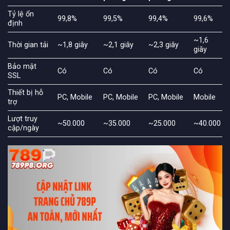
Tỷ lệ ổn
99,8%
99,5%
99,4%
99,6%
định
~1,6
Thời gian tải
~1,8 giây
~2,1 giây
~2,3 giây
giây
Bảo mật
Có
Có
Có
Có
SSL
Thiết bị hỗ
PC, Mobile
PC, Mobile
PC, Mobile
Mobile
trợ
Lượt truy
~50.000
~35.000
~25.000
~40.000
cập/ngày