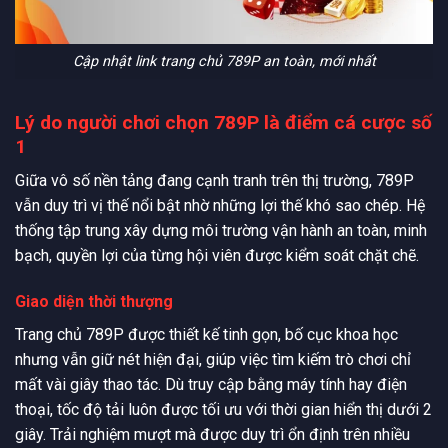
Cập nhật link trang chủ 789P an toàn, mới nhất
Lý do người chơi chọn 789P là điểm cá cược số
1
Giữa vô số nền tảng đang cạnh tranh trên thị trường, 789P
vẫn duy trì vị thế nổi bật nhờ những lợi thế khó sao chép. Hệ
thống tập trung xây dựng môi trường vận hành an toàn, minh
bạch, quyền lợi của từng hội viên được kiểm soát chặt chẽ.
Giao diện thời thượng
Trang chủ 789P được thiết kế tinh gọn, bố cục khoa học
nhưng vẫn giữ nét hiện đại, giúp việc tìm kiếm trò chơi chỉ
mất vài giây thao tác. Dù truy cập bằng máy tính hay điện
thoại, tốc độ tải luôn được tối ưu với thời gian hiển thị dưới 2
giây. Trải nghiệm mượt mà được duy trì ổn định trên nhiều